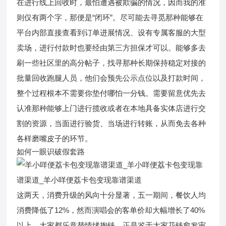
在进行线上回收时，最怕遭遇被欺骗的情况，因而我的准
则仅有两个字，那便是“闭环”。尽可能去寻觅那种能够在
平台内部直接查看到订单进展情况、设有专属客服的大型
卖场，进行付款时也要经由第三方担保才可以。能够多去
刷一些社区里的高分帖子，找寻那种长期保持稳定对接的
批量回收跑腿人员，他们会预先公示点位以及打款时间，
整个过程根本不需要你垫付哪怕一分钱。需要留意优先去
认准那种能够上门进行揽收或者在本地具备实体店进行交
割的资源，当面进行验货、当场进行转账，从而免去各种
各样磨嘴皮子的环节。
如何一眼识破假套路
这两天，消费升级的风向十分显著，五一期间，餐饮人均
消费降低了12%，然而演唱会的客单价却大幅增长了40%
以上，大家都乐意替情绪掏钱。正是鉴于大家花钱愈发审