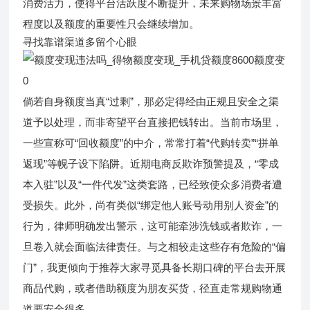
消费活力，使得平台活跃度不断提升，未来购物场景丰富
程度以及额度的重要性只会继续增加。
寻找靠谱渠道多留个心眼
倘若自身额度当真“过剩”，那必定得经由正规且安全之渠
道予以处理，而非寄望平台直接把钱转出。当前市场里，
一些宣称可“回收额度”的中介，常常打着“代购转卖”“拼单
返现”等幌子设下陷阱。近期电商反欺诈预警提及，“零成
本入驻”以及“一件代发”这类套路，已经致使众多消费者遭
受损失。此外，尚有类似“绑定他人账号动用别人资金”的
行为，律师明确发出警示，这可能牵涉洗钱或者欺诈，一
旦卷入就会面临法律责任。与之相较走这些存有危险的“偏
门”，我更倾向于推荐大家寻觅具备长期口碑的平台去开展
商品代购，或者借助额度为朋友买货，径直走常规购物通
道要安全得多。