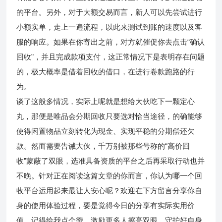
的平台。另外，对于大额交易而言，新人可以先尝试进行
小额实单，走上一遍流程，以此来测试到账的速度以及客
服的响应。如果在你寄出之前，对方就催促你去点击“确认
回收”，并且完成款项支付，这正常情况下是表明存在问题
的，极大概率是借着回收的借口，在进行卷款跑路的行
为。
谈了这般多情况，实际上呢就是想给大伙吃下一颗定心
丸，那便是唯品会分期回收只要选对恰当途径，的确能够
使得闲置物品立刻转化为现金、实现平稳的分期偿还欠
款。然而需要告诫大伙，千万别被那些号称的“高价回
收”蒙蔽了双眼，选准具备资质的平台之后再采取行动也并
不晚。针对正在阅读这篇文章的你而言，你认为哪一个回
收平台运用起来最让人安心呢？欢迎在下方留言分享你自
身的使用体验过程，要是觉得今日的分享有实际实用价
值，记得给我点个赞，激励更多人擦亮双眼、守护好自身