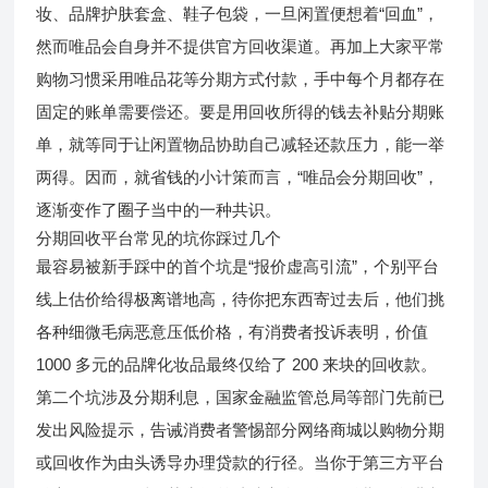
妆、品牌护肤套盒、鞋子包袋，一旦闲置便想着“回血”，
然而唯品会自身并不提供官方回收渠道。再加上大家平常
购物习惯采用唯品花等分期方式付款，手中每个月都存在
固定的账单需要偿还。要是用回收所得的钱去补贴分期账
单，就等同于让闲置物品协助自己减轻还款压力，能一举
两得。因而，就省钱的小计策而言，“唯品会分期回收”，
逐渐变作了圈子当中的一种共识。
分期回收平台常见的坑你踩过几个
最容易被新手踩中的首个坑是“报价虚高引流”，个别平台
线上估价给得极离谱地高，待你把东西寄过去后，他们挑
各种细微毛病恶意压低价格，有消费者投诉表明，价值
1000 多元的品牌化妆品最终仅给了 200 来块的回收款。
第二个坑涉及分期利息，国家金融监管总局等部门先前已
发出风险提示，告诫消费者警惕部分网络商城以购物分期
或回收作为由头诱导办理贷款的行径。当你于第三方平台