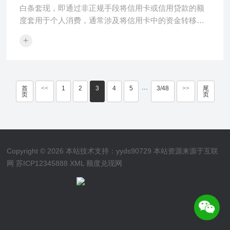
白条套现，即通过非正规手段将信用卡或信用贷款的额
度套用于个人消费，通常涉及将信用卡中的资金转移到
个人银行账户中，这种操作···
+
首
<<
1
2
3
4
5
3/48
>>
尾
···
页
页
Copyright © 2026 本站技术支持：yyds90729 本站资源来源于互联
网
苏ICP12345888
XML
额度兑现网