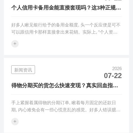
个人信用卡备用金能直接套现吗？这3种正规渠
道帮你快速周转
好多人瞅见银行给予的备用金额度, 头一个反应便是可不
可以跟信用卡那样直接拿出来花销。实际上, “个人资金
周转额度变现”此说法···
+
2026
新闻资讯
07-22
得物分期买的货怎么快速变现？真实回血指南
与避坑建议
手上紧握着属得物的分期订单, 瞅着每月固定的还款日
期, 内心难免会有一些心慌意乱的感觉。好多人错误臆想
分期仅是缓解支付方面的···
+