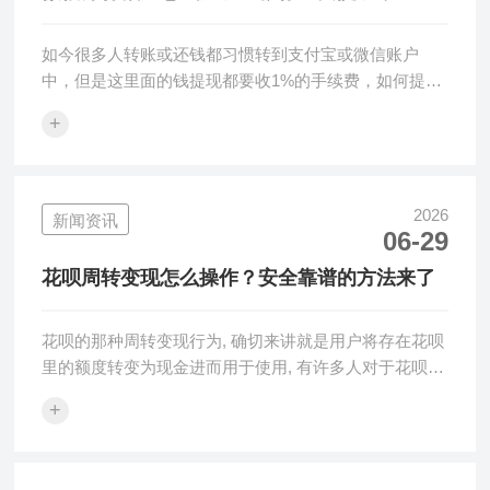
1%手续费
如今很多人转账或还钱都习惯转到支付宝或微信账户
中，但是这里面的钱提现都要收1%的手续费，如何提现
才能免费呢？ 好消息！微信放···
+
2026
新闻资讯
06-29
花呗周转变现怎么操作？安全靠谱的方法来了
花呗的那种周转变现行为, 确切来讲就是用户将存在花呗
里的额度转变为现金进而用于使用, 有许多人对于花呗的
理解仍旧停滞于仅仅能···
+